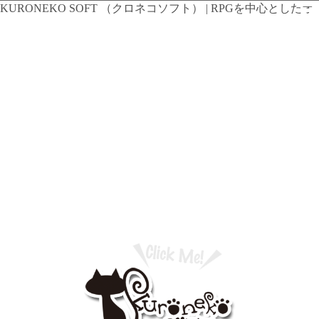
KURONEKO SOFT （クロネコソフト） | RPGを中心としたオ
リジナル PCゲームの ダウンロードと販売。ツクール制ロール
プレイングゲーム「TklOnline」やUnity制オリジナルゲームを
ご紹介中！開発ブログやtwitterも見て下さい。