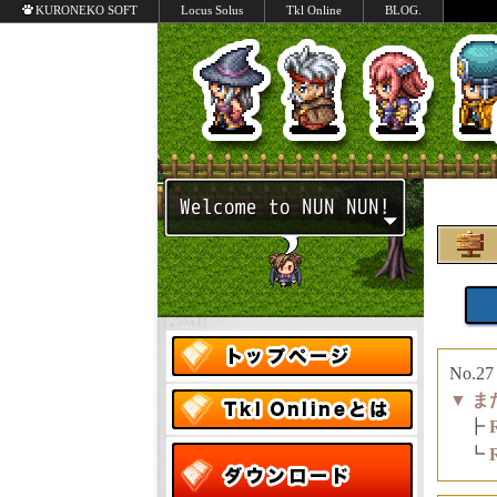
交流掲示板 | Tkl Online | RPGツクールで制作したM
KURONEKO SOFT
Locus Solus
Tkl Online
BLOG.
No.
▼
ま
┣
┗