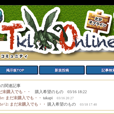
MO風 オープンワールド ロールプレイング PCゲームの ダウンロード
掲示板TOP
新規投稿
記事検
27 の関連記事
だ未購入でも・・
購入希望のもの 03/16 18:22
Re: まだ未購入でも・・
takapi
03/16 20:27
Re^2: まだ未購入でも・・
購入希望のもの
03/18 17:40