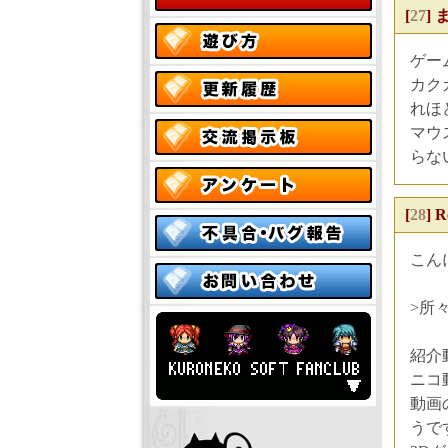
[
27
]
ま
ゲー
カク
れほ
マウ
らな
[
28
]
R
こん
>所
紹介
ニコ
動画
うで