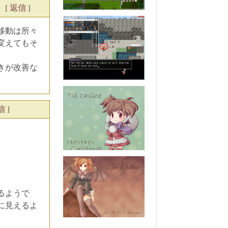
2
[ 返信 ]
移動は所々
変えてもそ
きが改善な
信 ]
るようで
に見えるよ