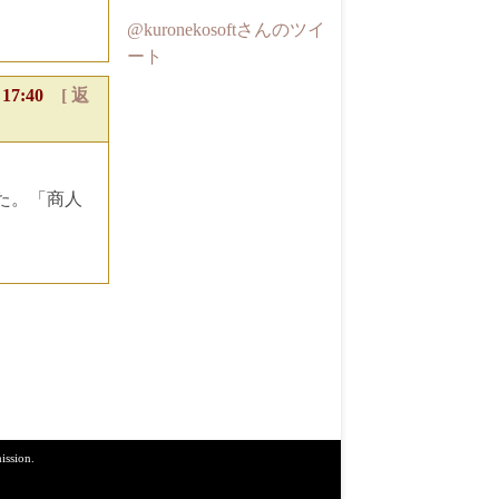
@kuronekosoftさんのツイ
ート
 17:40
[ 返
た。「商人
ission.