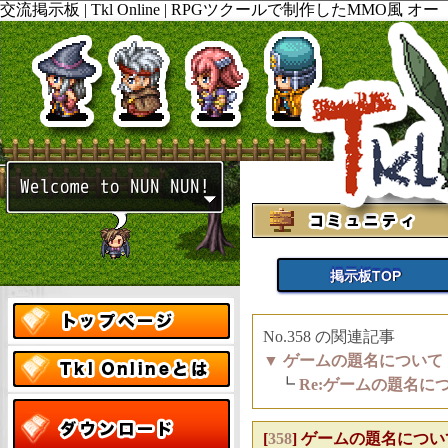
交流掲示板 | Tkl Online | RPGツクールで制作したMMO風 オー
プンワールド ロールプレイング PCゲームの ダウンロードと販
売。開発ブログやtwitterも随時更新してますので見て下さい。
掲示板TOP
No.358 の関連記事
▼
ゲームの題名について
┗
Re:ゲームの題名に
[
358
]
ゲームの題名について Na