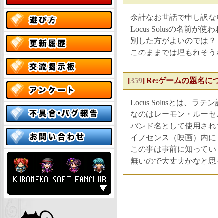
余計なお世話で申し訳な
Locus Solusの名
別した方がよいのでは？
このままでは埋もれそう
[
359
]
Re:ゲームの題名について N
Locus Solusとは
なのはレーモン・ルーセルと
バンド名として使用され
イノセンス（映画）内に
この事は事前に知っていまし
無いので大丈夫かなと思っ