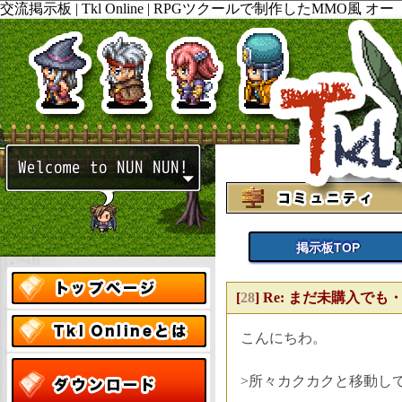
交流掲示板 | Tkl Online | RPGツクールで制作したMMO風 オー
プンワールド ロールプレイング PCゲームの ダウンロードと販
売。開発ブログやtwitterも随時更新してますので見て下さい。
掲示板TOP
[
28
]
Re: まだ未購入でも・・ N
こんにちわ。
>所々カクカクと移動し