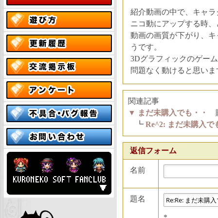
紹介動画の中で、キャラ
ニコ動にアップする時、
動画の画質が下がり、キ
うです。
3Dグラフィックのゲー
問題なく動けると思います。
関連記事
▼
まだ未購入でも・・
購
┗
Re^2: まだ未購入
返信フォーム
名前
題名
*