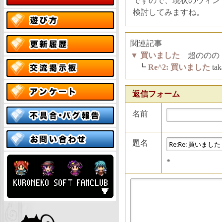
ですので、現状のウィンド
検討してみますね。
関連記事
▼
買いました
超ののの 01
┗
Re^2: 買いました
ta
返信フォーム
名前
題名
*