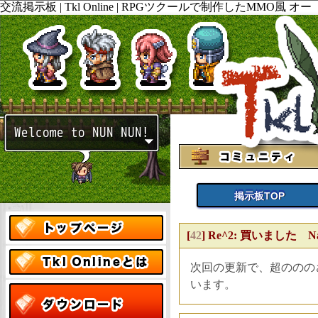
交流掲示板 | Tkl Online | RPGツクールで制作したMMO風 オー
プンワールド ロールプレイング PCゲームの ダウンロードと販
売。開発ブログやtwitterも随時更新してますので見て下さい。
掲示板TOP
[
42
]
Re^2: 買いました Name
次回の更新で、超ののの
います。