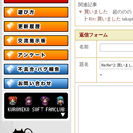
関連記事
▼
買いました
超ののの 01
┣
Re: 買いました
taka
返信フォーム
名前
題名
*