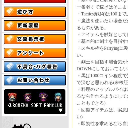
・基本的に石碑みたいなもの
一番弱くて稼ぎはそこま
・Tactics(戦術)は1
・魔法を使いたい場合だが、
るものがある。
・アイテムを触媒として
・基本的に剣士を目指す
・スキル枠をParryi
い。
・剣士を目指す場合気が
DOWNにしておいても
・馬は1000コイン程度
で済むと思われる(未検証
・料理のアップルパイは
るなら作れるようにしてお
こともできる)
・回復アイテムは、劣悪
い)
・即効性を求めるなら自