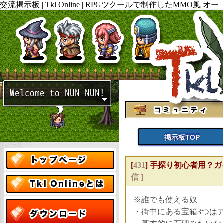
交流掲示板 | Tkl Online | RPGツクールで制作したMMO風 オー
プンワールド ロールプレイング PCゲームの ダウンロードと販
売。開発ブログやtwitterも随時更新してますので見て下さい。
掲示板TOP
[
431
]
手探り初心者用？ガイド Na
信 ]
※誰でも使える奴
・街中にある宝箱3つは