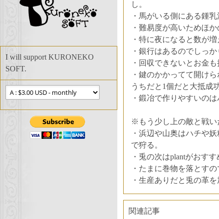
し。
・馬がいる側にある鍾乳
・難易度が高いためほか
・特に夜になると数が増
・銀行はあるのでしっか
I will support KURONEKO
・回収できないとお金も
SOFT.
・鍵のかかってて開けら
うちだと1個だと大抵成
・鍛冶で作りやすいのは
※もう少し上の敵と戦い
・浜辺や山奥はハチや妖
で狩る。
・兎の次はplantがおす
・たまに巻物を落とすの
・生産ありだと兎の革を
関連記事